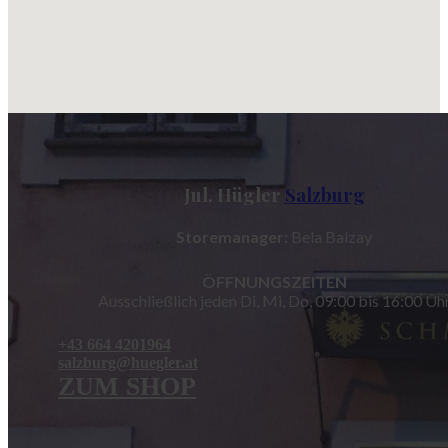
Jul. Hügler
Salzburg
Storemanager:
Bela Balzay
ÖFFNUNGSZEITEN
Ausschließlich jeden Di, Mi, Do, 09:00 bis 16:00 Uh
+43 664 4201964
salzburg@huegler.at
ZUM SHOP