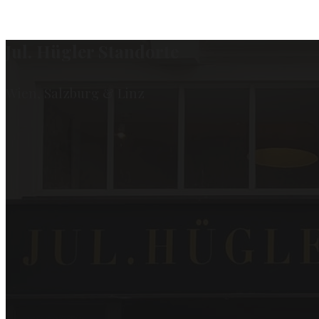
Jul. Hügler Standorte
Wien, Salzburg & Linz