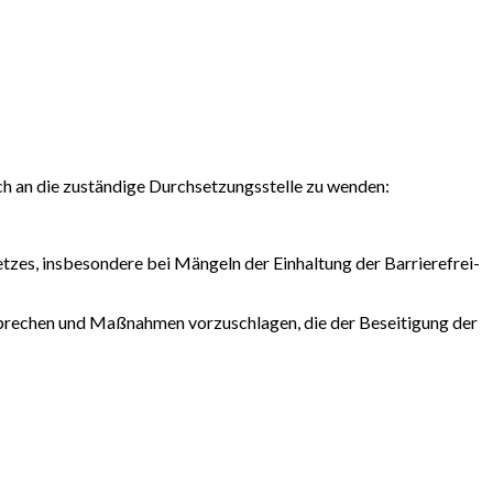
sich an die zuständige Durchsetzungsstelle zu wenden:
zes, ins­besondere bei Mängeln der Ein­haltung der Barriere­frei­
rechen und Maß­nahmen vorzu­schlagen, die der Be­seitigung der