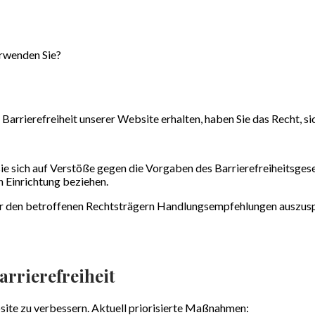
erwenden Sie?
r Barrierefreiheit unserer Website erhalten, haben Sie das Recht, 
ich auf Ver­stöße gegen die Vor­gaben des Barriere­frei­heits­geset
 Ein­richtung beziehen.
r den betroffenen Rechts­trägern Handlungs­empfehlungen auszu­sp
rrierefreiheit
bsite zu verbessern. Aktuell priorisierte Maßnahmen: